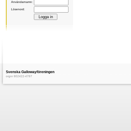
Användarnamn:
Lösenord:
Svenska Gallowayföreningen
orgnr 802422-4787