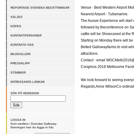
Venue - Best Western Airport Mo
REPORTAGE SVENSKA BESÄTTNINGAR
Nearest Airport - Tullamarine.
SÄLJES
The Aussie Experience will star
KÖPES
followed by theconference on S
cattle will be Showcased at the
KONTAKTPERSONER
Starting on Monday there will b
KONTAKTA OSS
Belted Gallowayfarms to visit whil
attractions.
BILDGALLERI
Contact - email WGCMelb2018
PRESSKLIPP
Congress 2018 Melbourne Fac
STÄMMOR
We look forward to seeing every
INTRESSANTA LÄNKAR
Regards,Anne WilsonCo-ordinat
SÖK PÅ HEMSIDAN
LOGGA IN
Som medlem i Svenska Galloway-
föreningen kan du logga in här: