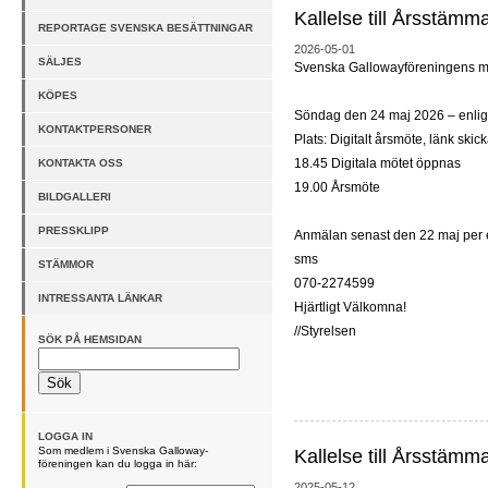
Kallelse till Årsstämm
REPORTAGE SVENSKA BESÄTTNINGAR
2026-05-01
SÄLJES
Svenska Gallowayföreningens me
KÖPES
Söndag den 24 maj 2026 – enligt
KONTAKTPERSONER
Plats: Digitalt årsmöte, länk skick
18.45 Digitala mötet öppnas
KONTAKTA OSS
19.00 Årsmöte
BILDGALLERI
PRESSKLIPP
Anmälan senast den 22 maj per e
sms
STÄMMOR
070-2274599
INTRESSANTA LÄNKAR
Hjärtligt Välkomna!
//Styrelsen
SÖK PÅ HEMSIDAN
LOGGA IN
Som medlem i Svenska Galloway-
Kallelse till Årsstämm
föreningen kan du logga in här:
2025-05-12