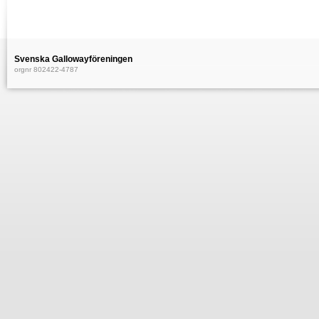
Svenska Gallowayföreningen
orgnr 802422-4787