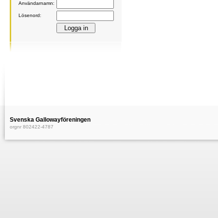
Användarnamn:
Lösenord:
Svenska Gallowayföreningen
orgnr 802422-4787