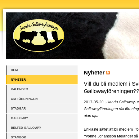
HEM
Nyheter
NYHETER
Vill du bli medlem i S
KALENDER
Gallowayföreningen?
OM FÖRENINGEN
2017-05-20 |
Har du Galloway- e
STADGAR
Gallowayföreningen rätt förening 
utan djur...
GALLOWAY
BELTED GALLOWAY
Enklaste sättet att bli medlem i f
Yvonne Johansson Melander så få
STAMBOK