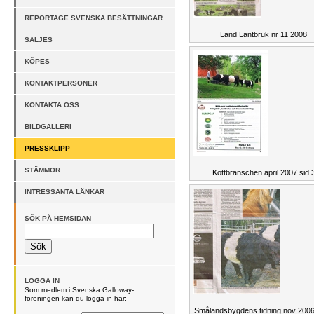
REPORTAGE SVENSKA BESÄTTNINGAR
Land Lantbruk nr 11 2008
SÄLJES
KÖPES
KONTAKTPERSONER
KONTAKTA OSS
BILDGALLERI
PRESSKLIPP
STÄMMOR
Köttbranschen april 2007 sid 
INTRESSANTA LÄNKAR
SÖK PÅ HEMSIDAN
LOGGA IN
Som medlem i Svenska Galloway-
föreningen kan du logga in här:
Smålandsbygdens tidning nov 2006