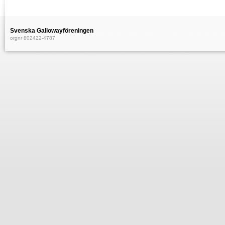
Svenska Gallowayföreningen
orgnr 802422-4787