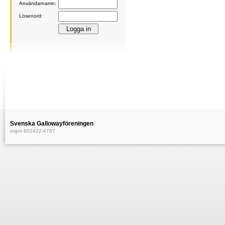
Användarnamn:
Lösenord:
Svenska Gallowayföreningen
orgnr 802422-4787