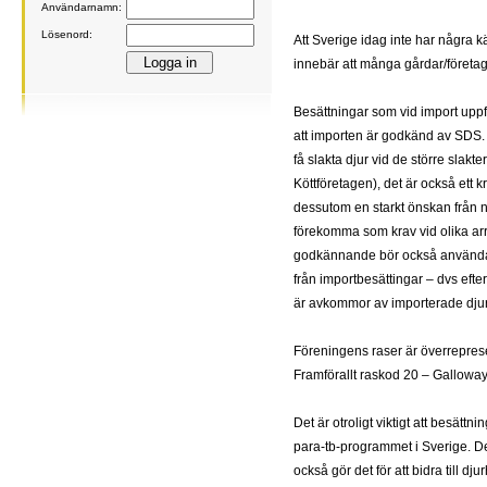
Användarnamn:
Lösenord:
Att Sverige idag inte har några 
innebär att många gårdar/företag
Besättningar som vid import uppfy
att importen är godkänd av SDS. A
få slakta djur vid de större slakte
Köttföretagen), det är också ett 
dessutom en starkt önskan från 
förekomma som krav vid olika ar
godkännande bör också användas
från importbesättingar – dvs efte
är avkommor av importerade djur
Föreningens raser är överrepresen
Framförallt raskod 20 – Galloway
Det är otroligt viktigt att besättni
para-tb-programmet i Sverige. De
också gör det för att bidra till dju