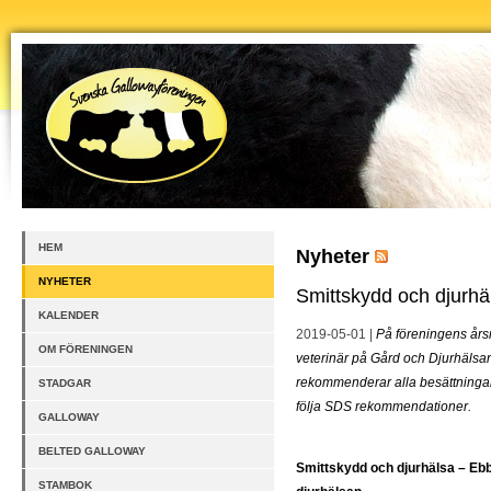
HEM
Nyheter
NYHETER
Smittskydd och djurhä
KALENDER
2019-05-01 |
På föreningens år
OM FÖRENINGEN
veterinär på Gård och Djurhälsa
rekommenderar alla besättningar 
STADGAR
följa SDS rekommendationer.
GALLOWAY
BELTED GALLOWAY
Smittskydd och djurhälsa – Eb
STAMBOK