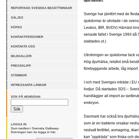
djurhälsan.
REPORTAGE SVENSKA BESÄTTNINGAR
Sverige har jämfört med de flest
SÄLJES
sjukdomar är utrotade i de svens
KÖPES
Leukos, IBR, BVDV) Härnäst önsk
senaste fallet i Sverige 1993 då
KONTAKTPERSONER
slaktades ut.)
KONTAKTA OSS
Utrotningen av sjukdomar tack v
BILDGALLERI
Hög djurhälsa, relativt små besät
PRESSKLIPP
förebyggande arbete, låg import 
STÄMMOR
I och med Sveriges inträde i EU 
INTRESSANTA LÄNKAR
livdjur. Då startades SDS – Sver
handlägger all import av lantbruk
SÖK PÅ HEMSIDAN
embryon.
Danmark har också bra djurhälsa
som är en bakterie orsakar nedsa
LOGGA IN
Som medlem i Svenska Galloway-
nedsatt fertilitet, avmagring, dia
föreningen kan du logga in här:
kan ”uppträda” som friska och det