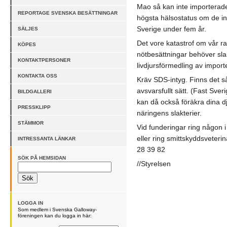
Mao så kan inte importerad
REPORTAGE SVENSKA BESÄTTNINGAR
högsta hälsostatus om de in
Sverige under fem år.
SÄLJES
Det vore katastrof om vår ras 
KÖPES
nötbesättningar behöver sla
KONTAKTPERSONER
livdjursförmedling av import
KONTAKTA OSS
Kräv SDS-intyg. Finns det så
avsvarsfullt sätt. (Fast Sve
BILDGALLERI
kan då också föräkra dina d
PRESSKLIPP
näringens slakterier.
STÄMMOR
Vid funderingar ring någon i
eller ring smittskyddsveter
INTRESSANTA LÄNKAR
28 39 82
SÖK PÅ HEMSIDAN
//Styrelsen
LOGGA IN
Som medlem i Svenska Galloway-
föreningen kan du logga in här: