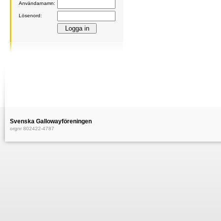
Användarnamn:
Lösenord:
Svenska Gallowayföreningen
orgnr 802422-4787