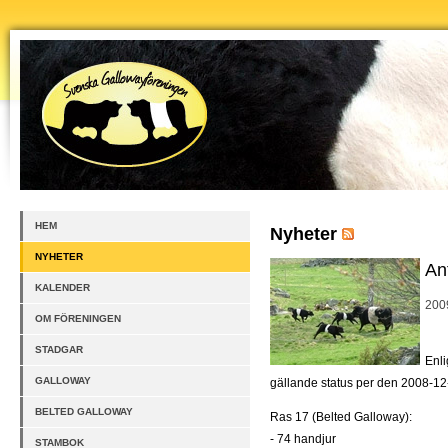
HEM
Nyheter
NYHETER
An
KALENDER
200
OM FÖRENINGEN
STADGAR
Enli
GALLOWAY
gällande status per den 2008-12-3
BELTED GALLOWAY
Ras 17 (Belted Galloway):
- 74 handjur
STAMBOK