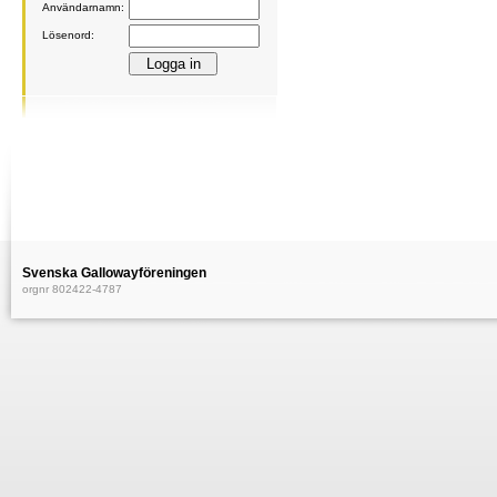
Användarnamn:
Lösenord:
Svenska Gallowayföreningen
orgnr 802422-4787