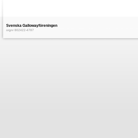
Svenska Gallowayföreningen
orgnr 802422-4787