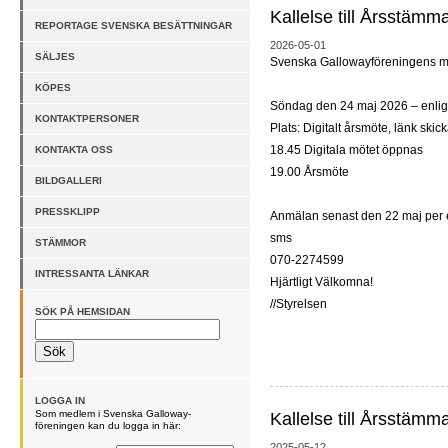
Kallelse till Årsstämm
REPORTAGE SVENSKA BESÄTTNINGAR
2026-05-01
SÄLJES
Svenska Gallowayföreningens me
KÖPES
Söndag den 24 maj 2026 – enligt
KONTAKTPERSONER
Plats: Digitalt årsmöte, länk skick
18.45 Digitala mötet öppnas
KONTAKTA OSS
19.00 Årsmöte
BILDGALLERI
PRESSKLIPP
Anmälan senast den 22 maj per e
sms
STÄMMOR
070-2274599
INTRESSANTA LÄNKAR
Hjärtligt Välkomna!
//Styrelsen
SÖK PÅ HEMSIDAN
LOGGA IN
Som medlem i Svenska Galloway-
Kallelse till Årsstämm
föreningen kan du logga in här:
2025-05-12