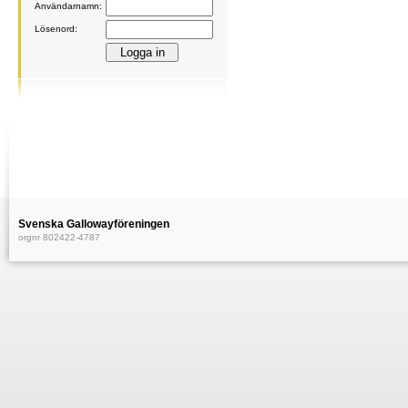
Användarnamn:
Lösenord:
Svenska Gallowayföreningen
orgnr 802422-4787