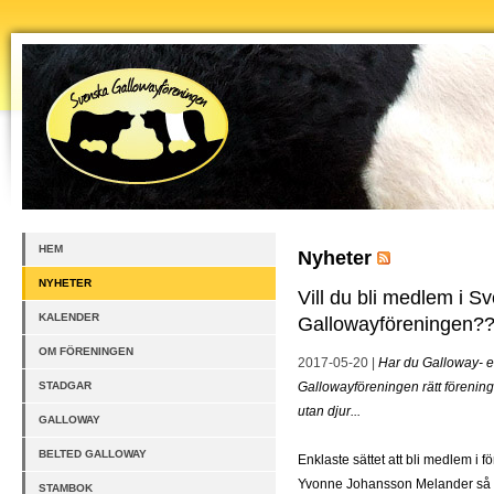
HEM
Nyheter
NYHETER
Vill du bli medlem i S
KALENDER
Gallowayföreningen?
OM FÖRENINGEN
2017-05-20 |
Har du Galloway- e
STADGAR
Gallowayföreningen rätt förening 
utan djur...
GALLOWAY
BELTED GALLOWAY
Enklaste sättet att bli medlem i f
Yvonne Johansson Melander så få
STAMBOK