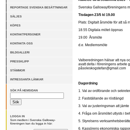
Svenska Gallowayföreningens m
REPORTAGE SVENSKA BESÄTTNINGAR
Tisdagen 23/5 kl 19.00
SÄLJES
Plats: Digitalt årsmöte för att så
KÖPES
18.55 Digitala mötet öppnas
KONTAKTPERSONER
19.00 Årsmöte
KONTAKTA OSS
d.e. Medlemsmöte
BILDGALLERI
Valberedningen hälsar att nya 
PRESSKLIPP
avatt delta i föreningens arbete
påsoleskogstefan@gmail.com
STÄMMOR
INTRESSANTA LÄNKAR
Dagordning
SÖK PÅ HEMSIDAN
1. Val av ordförande och sekrete
2. Fastställande av röstlängd
3. Val av justeringsman att jämt
4. Fråga om årsmötet utlysts i b
LOGGA IN
Som medlem i Svenska Galloway-
5. Styrelsens verksamhetsberätt
föreningen kan du logga in här:
6. Kassörens ekonomiska rappo