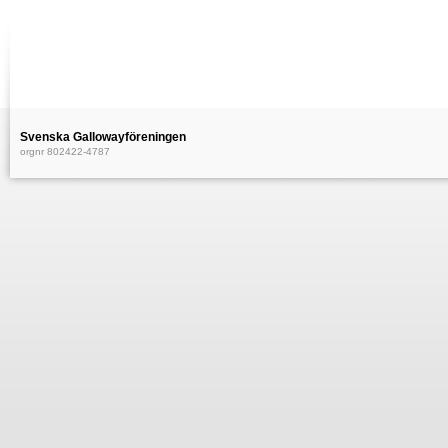
Svenska Gallowayföreningen
orgnr 802422-4787