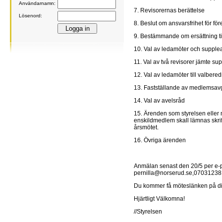
Användarnamn:
7. Revisorernas berättelse
Lösenord:
8. Beslut om ansvarsfrihet för fö
9. Bestämmande om ersättning til
10. Val av ledamöter och supplean
11. Val av två revisorer jämte su
12. Val av ledamöter till valbered
13. Fastställande av medlemsavg
14. Val av avelsråd
15. Ärenden som styrelsen eller m
enskildmedlem skall lämnas skriftl
årsmötet.
16. Övriga ärenden
Anmälan senast den 20/5 per e-pos
pernilla@norserud.se,0703123
Du kommer få möteslänken på din
Hjärtligt Välkomna!
//Styrelsen