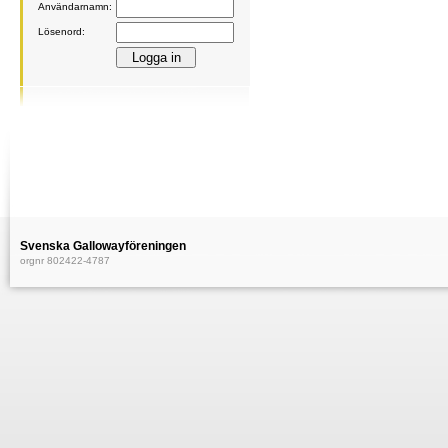
Användarnamn:
Lösenord:
Svenska Gallowayföreningen
orgnr 802422-4787