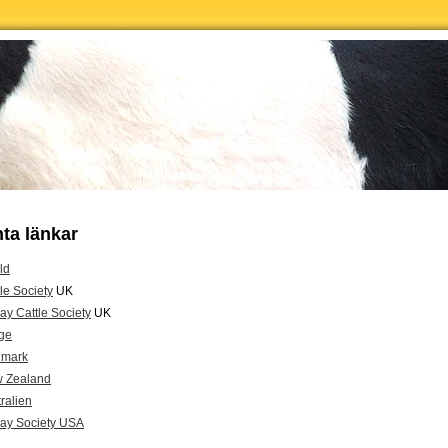
nta länkar
ld
le Society
UK
ay Cattle Society
UK
ge
nmark
w Zealand
ralien
way Society USA