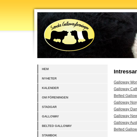
HEM
Intressa
NYHETER
Galloway Wor
KALENDER
Galloway Catt
Belted Gallow
OM FÖRENINGEN
Galloway Nor
STADGAR
Galloway Da
Galloway Ne
GALLOWAY
Galloway Aust
BELTED GALLOWAY
Belted Gallo
STAMBOK