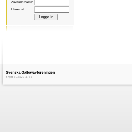
Användarnamn:
Lösenord:
Svenska Gallowayföreningen
orgnr 802422-4787