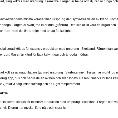
rad, tung köttras med ursprung i Frankrike. Färgen är beige och djuren är tunga oc
 av västvärldens minsta koraser med ursprung den sydvästra delen av Irland. Korn
er höga. Färgen är svart, röd eller dun (gråbrun). Den ska alltid vara enfärgad och u
har horn, men det finns linjer med anlag för kullighet.
ialiserad köttras för extensiv produktion med ursprung i Skottland. Färgen kan vara
ler dun. Rasen är känd för lätta kalvningar och är goda mödrar.
ad köttras av något lättare typ med ursprung i Storbritannien. Färgen är mörkt röd 
dröglapp, buk och nedre delen av ben och svansspets. Rasen utmärks för lätta kalvn
ov, relativt tidig fettansättning och ett lugnt temperament.
attle
cialiserad köttras för extensiv produktion med ursprung i Skottland. Färgen kan vara
h vit. Djuren har mycket lång päls och stora horn.