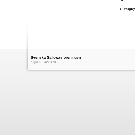
waguy
Svenska Gallowayföreningen
orgnr 802422-4787