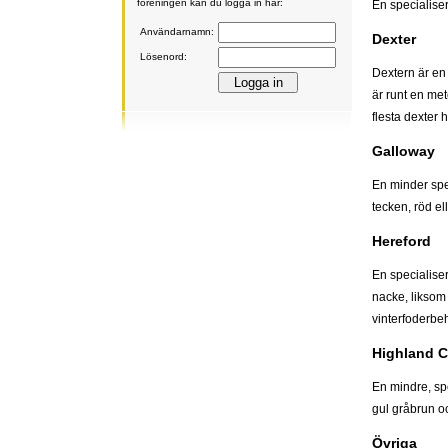
föreningen kan du logga in här:
En specialise
Användarnamn:
Dexter
Lösenord:
Dextern är en
är runt en met
flesta dexter 
Galloway
En minder spec
tecken, röd el
Hereford
En specialiser
nacke, liksom 
vinterfoderbeh
Highland C
En mindre, spe
gul gråbrun oc
Övriga