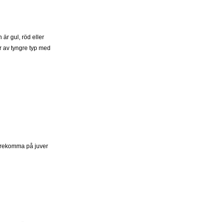
r gul, röd eller
r av tyngre typ med
 förekomma på juver