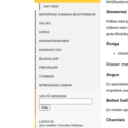
förhållandevis
VIKT KRAV
Simmental
REPORTAGE SVENSKA BESÄTTNINGAR
Köttras med g
SÄLJES
rödbrun med vi
KÖPES
goda tillväxt
KONTAKTPERSONER
Övriga
KONTAKTA OSS
chiani
BILDGALLERI
Raser me
PRESSKLIPP
Angus
STÄMMOR
En specialiser
INTRESSANTA LÄNKAR
respektive pun
SÖK PÅ HEMSIDAN
Belted Gal
En mindre spe
Charolais
LOGGA IN
Som medlem i Svenska Galloway-