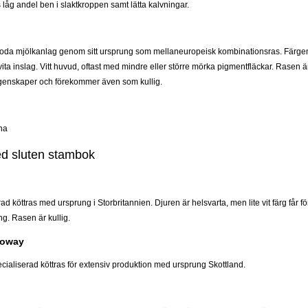
 låg andel ben i slaktkroppen samt lätta kalvningar.
oda mjölkanlag genom sitt ursprung som mellaneuropeisk kombinationsras. Färgen ä
ta inslag. Vitt huvud, oftast med mindre eller större mörka pigmentfläckar. Rasen ä
egenskaper och förekommer även som kullig.
na
d sluten stambok
ad köttras med ursprung i Storbritannien. Djuren är helsvarta, men lite vit färg får
g. Rasen är kullig.
loway
cialiserad köttras för extensiv produktion med ursprung Skottland.