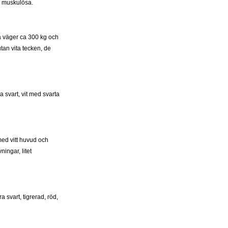
h muskulösa.
a väger ca 300 kg och
tan vita tecken, de
 svart, vit med svarta
med vitt huvud och
ingar, litet
 svart, tigrerad, röd,